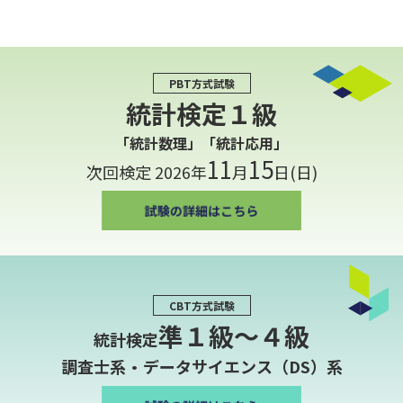
PBT方式試験
統計検定１級
「統計数理」「統計応用」
11
15
次回検定 2026年
月
日(日)
CBT方式試験
準１級〜４級
統計検定
調査士系・データサイエンス（DS）系