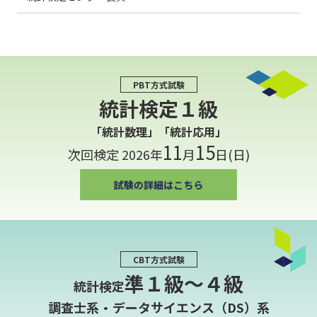
PBT方式試験
統計検定１級
「統計数理」「統計応用」
11
15
次回検定 2026年
月
日(日)
CBT方式試験
準１級〜４級
統計検定
調査士系・データサイエンス（DS）系