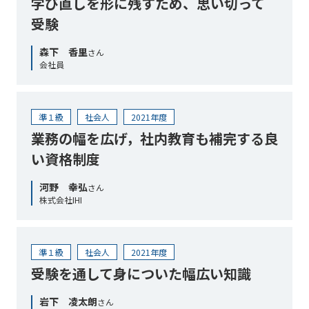
学び直しを形に残すため、思い切って
受験
森下 香里
さん
会社員
準１級
社会人
2021年度
業務の幅を広げ，社内教育も補完する良
い資格制度
河野 幸弘
さん
株式会社IHI
準１級
社会人
2021年度
受験を通して身についた幅広い知識
岩下 凌太朗
さん