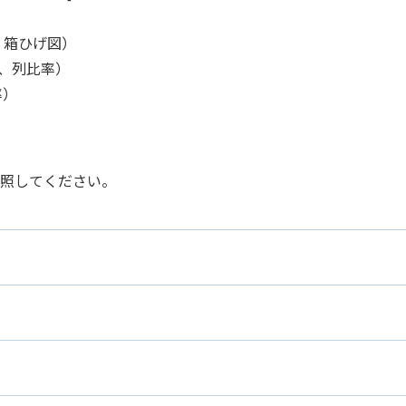
）
、箱ひげ図）
、列比率）
率）
照してください。