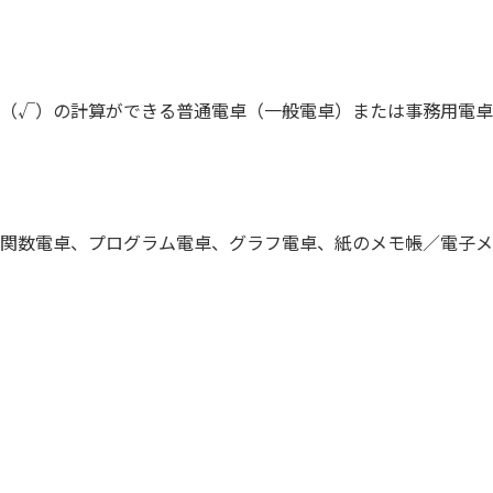
（√）の計算ができる普通電卓（一般電卓）または事務用電卓
関数電卓、プログラム電卓、グラフ電卓、紙のメモ帳／電子メ