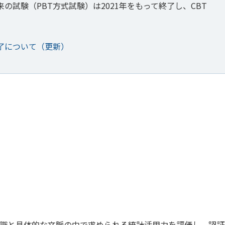
来の試験（
PBT
方式試験）は
2021
年をもって終了し、
CBT
了について（更新）
識と具体的な文脈の中で求められる統計活用力を評価し、認証