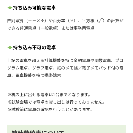
持ち込み可能な電卓
四則演算（＋－×÷）や百分率（％）、平方根（√）の計算が
できる普通電卓（一般電卓）または事務用電卓
持ち込み不可の電卓
上記の電卓を超える計算機能を持つ金融電卓や関数電卓、プロ
グラム電卓、グラフ電卓、紙のメモ帳／電子メモパッド付の電
卓、電卓機能を持つ携帯端末
※机の上に出せる電卓は1台までとなります。
※試験会場では電卓の貸し出しは行っておりません。
※試験前に電卓の確認を行うことがあります。
統計数値表について