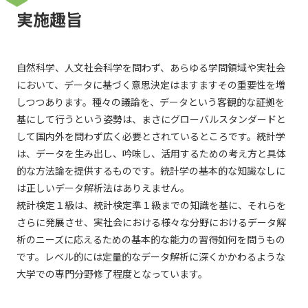
実施趣旨
自然科学、人文社会科学を問わず、あらゆる学問領域や実社会
において、データに基づく意思決定はますますその重要性を増
しつつあります。種々の議論を、データという客観的な証拠を
基にして行うという姿勢は、まさにグローバルスタンダードと
して国内外を問わず広く必要とされているところです。統計学
は、データを生み出し、吟味し、活用するための考え方と具体
的な方法論を提供するものです。統計学の基本的な知識なしに
は正しいデータ解析法はありえません。
統計検定１級は、統計検定準１級までの知識を基に、それらを
さらに発展させ、実社会における様々な分野におけるデータ解
析のニーズに応えるための基本的な能力の習得如何を問うもの
です。レベル的には定量的なデータ解析に深くかかわるような
大学での専門分野修了程度となっています。