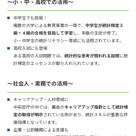
～小・中・高校での活用～
中学生でも挑戦！
複数の大学による教育事業の一環で、
中学生が統計検定３
級・４級の合格を目指して学習
し、多数の生徒が修了。
小・中学生の統計リテラシー育成にも活用されています。
高校入試にも登場
ある高校の入試問題では、
統計的な思考が問われる設問
に統
計検定のエッセンスが取り入れられています。
～社会人・実務での活用～
キャリアアップ・人材育成に
中央官庁の中では、職員の
キャリアアップ指針として統計検
定の取得が明示
されている例があり、統計スキルが重要な評
価指標となっています。
企業・公的機関による支援も