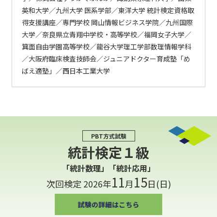
英和大学／九州大学 医系学部／東洋大学 統計検定資格取
得支援講座／専門学校 岡山情報ビジネス学院／九州国際
大学／奈良県立青翔中学校・高等学校／福岡女子大学／
箕面自由学園高等学校／龍谷大学理工学部数理情報学科
／大阪府臨床検査技師会／ジュニアドクター育成塾「め
ばえ適塾」／西日本工業大学
PBT方式試験
統計検定１級
「統計数理」「統計応用」
11
15
次回検定 2026年
月
日(日)