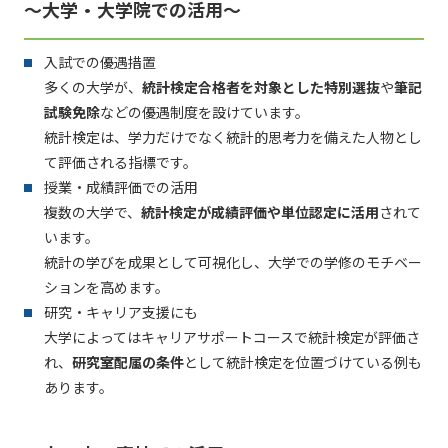
～大学・大学院での活用～
入試での優遇措置
多くの大学が、
統計検定合格者を対象とした特別選抜
や
筆記
試験免除
などの優遇制度を設けています。
統計検定は、学力だけでなく統計的思考力を備えた人物とし
て評価される指標です。
授業・成績評価での活用
複数の大学で、
統計検定が成績評価や単位認定に活用
されて
います。
統計の学びを成果として可視化し、大学での学修のモチベー
ションを高めます。
研究・キャリア支援にも
大学によってはキャリアサポートコースで統計検定が評価さ
れ、
研究室配属の条件
として統計検定を位置づけている例も
あります。