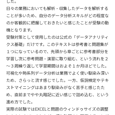
した。
日々の業務においても解析・収集したデータを解析する
ことが多いため、自分のデータ分析スキルがどの程度な
のか客観的に把握しておきたいと感じたことが受験の動
機となります。
受験対策として使用したのは公式の「データアナリティ
クス基礎」だけです。このテキストは参考書と問題集が
１つになっているので、先頭から章ごとに参考書部分を
学習し次に参考問題・演習に取り組む、という流れを２
～３周繰り返して学習期間はおよそ１か月ほどでした。
可視化や時系列データ分析は業務でよく使い馴染み深い
ため、さらっと流す感じでした。一方、仮説検定やテキ
ストマイニングはあまり馴染みがなく苦手と感じたた
め、直前までやや丸暗記に近い感じで詰め込む、という
進め方でした。
実際の試験ではEXCELと問題のウィンドゥサイズの調整