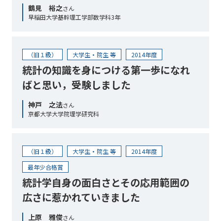
鶴見 裕之
さん
早稲田大学基幹理工学部数学科3年
（旧１級）
大学生・院生 等
2014年度
統計の知識を身につける第一歩になれ
ばと思い，受験しました
神戸 之法
さん
京都大学大学院理学研究科
（旧１級）
大学生・院生 等
2014年度
最年少合格賞
統計学自身の面白さとその応用範囲の
広さに惹かれていきました
上原 雅俊
さん