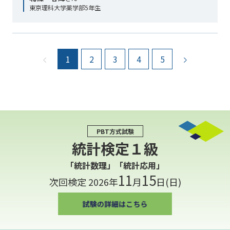
東京理科大学薬学部5年生
前のページ
1
2
3
4
5
次のページ
PBT方式試験
統計検定１級
「統計数理」「統計応用」
11
15
次回検定 2026年
月
日(日)