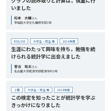
グラフの読み取りと計算は，慎重に行
いました
松本 大輔
さん
早稲田大学文化構想学部2年
RSS/JSS
大学生・院生 等
2014年度
生涯にわたって興味を持ち，勉強を続
けられる統計学に出会えました
菅沼 祐太
さん
名古屋大学経済学部経済学科3年
２級
大学生・院生 等
2014年度
この検定を知ったことが統計学を学ぶ
きっかけになりました