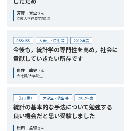
じたため
芳賀 誉史
さん
立教大学経済学部1年
RSS/JSS
大学生・院生 等
2012年度
今後も，統計学の専門性を高め，社会に
貢献していきたい所存です
魚住 龍史
さん
会社員/大学院生
（旧１級）
大学生・院生 等
2012年度
統計の基本的な手法について勉強する
良い機会だと思い受験しました
松田 孟留
さん