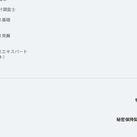
計調査士
ス基礎
ス発展
スエキスパート
ト）
秘密保持