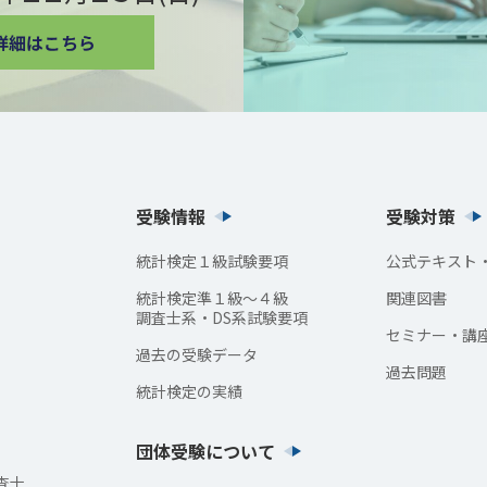
受験情報
受験対策
統計検定１級試験要項
公式テキスト
統計検定準１級〜４級
関連図書
調査士系・DS系試験要項
セミナー・講
過去の受験データ
過去問題
統計検定の実績
団体受験について
査士