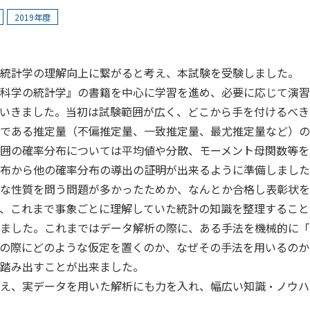
2019年度
統計学の理解向上に繋がると考え、本試験を受験しました。
科学の統計学』の書籍を中心に学習を進め、必要に応じて演習
いきました。当初は試験範囲が広く、どこから手を付けるべき
である推定量（不偏推定量、一致推定量、最尤推定量など）の
囲の確率分布については平均値や分散、モーメント母関数等を
布から他の確率分布の導出の証明が出来るように準備しました
な性質を問う問題が多かったためか、なんとか合格し表彰状を
、これまで事象ごとに理解していた統計の知識を整理すること
ました。これまではデータ解析の際に、ある手法を機械的に「
の際にどのような仮定を置くのか、なぜその手法を用いるのか
踏み出すことが出来ました。
え、実データを用いた解析にも力を入れ、幅広い知識・ノウハ