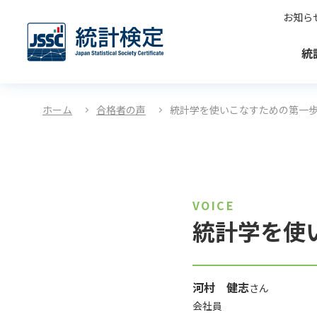
お知ら
統
ホーム
合格者の声
統計学を使いこなすための第一
VOICE
統計学を使
河村 健志
さん
会社員