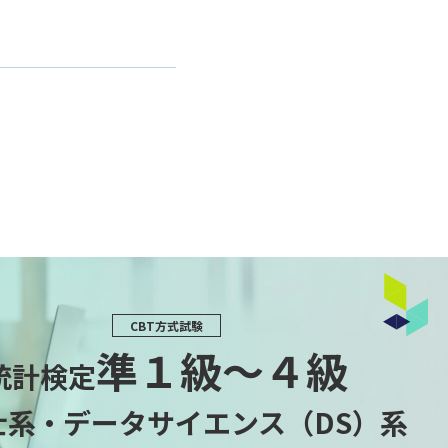
CBT方式試験
準１級〜４級
統計検定
士系・データサイエンス（DS）系