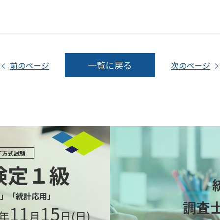
一覧に戻る
前のページ
次のページ
T方式試験
検定１級
」「統計応用」
調査
11
15
6年
月
日(日)