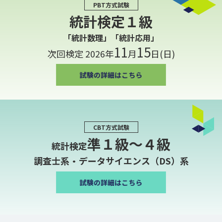
PBT方式試験
統計検定１級
「統計数理」「統計応用」
11
15
次回検定 2026年
月
日(日)
CBT方式試験
準１級〜４級
統計検定
調査士系・データサイエンス（DS）系