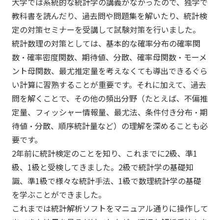
大学では系統的な統計学の講義がなかったので、独学で
教科書を読んだり、過去問や問題集を解いたり、統計検
定の対策セミナーを受講して試験対策を行いました。
統計数理の対策としては、基本的な確率分布の確率関
数・確率密度関数、期待値、分散、確率母関数・モーメ
ント母関数、最尤推定量を考えなくても導出できるぐら
い計算に習熟することが重要です。それに加えて、過去
問を解くことで、その他の頻出分野（たとえば、不偏推
定量、フィッシャー情報量、最尤法、条件付き分布・期
待値・分散、順序統計量など）の理解を深めることも必
要です。
2年前に統計検定のことを知り、これまでに2級、準1
級、1級と受検してきました。2級で統計学の基礎知
識、準1級で様々な統計手法、1級で数理統計学の基礎
を学ぶことができました。
これまでは統計解析ソフトをマニュアル通りに操作して