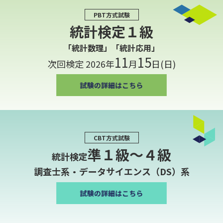
PBT方式試験
統計検定１級
「統計数理」「統計応用」
11
15
次回検定 2026年
月
日(日)
CBT方式試験
準１級〜４級
統計検定
調査士系・データサイエンス（DS）系