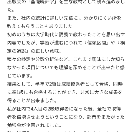
出版会の「基礎統計学」を主な教材として読み進めまし
た。
また、社内の統計に詳しい先輩に 、分かりにくい所を
教えてもらうこともありました。
初めのうちは大学時代に講義で教わったことを思い出す
内容でしたが、学習が進むにつれて『信頼区間』や『検
定の過誤』の正しい意味、
種々の検定や分散分析法など、これまで曖昧にしか知ら
なかった項目についても理解を深めることが出来たと感
じています。
結果として、半年で2級は成績優秀者として合格、同時
に準1級にも合格することができ、非常に大きな成果を
得ることが出来ました。
私が社内で4人目の2級取得者になった後、全社で取得
者を倍増させようということになり、部門をまたがった
勉強会が企画されました。