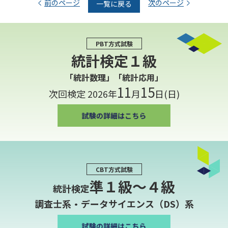
前のページ
次のページ
一覧に戻る
PBT方式試験
統計検定１級
「統計数理」「統計応用」
11
15
次回検定 2026年
月
日(日)
CBT方式試験
準１級〜４級
統計検定
調査士系・データサイエンス（DS）系