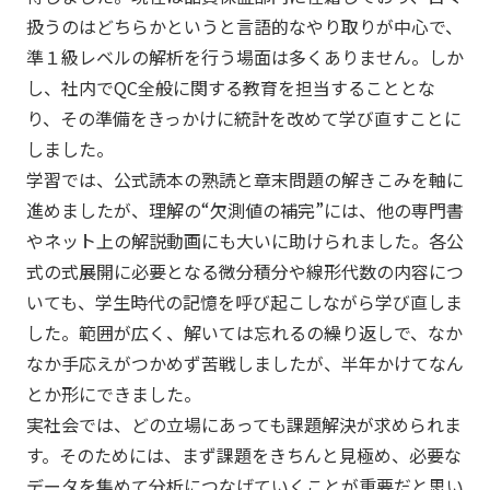
扱うのはどちらかというと言語的なやり取りが中心で、
準１級レベルの解析を行う場面は多くありません。しか
し、社内でQC全般に関する教育を担当することとな
り、その準備をきっかけに統計を改めて学び直すことに
しました。
学習では、公式読本の熟読と章末問題の解きこみを軸に
進めましたが、理解の“欠測値の補完”には、他の専門書
やネット上の解説動画にも大いに助けられました。各公
式の式展開に必要となる微分積分や線形代数の内容につ
いても、学生時代の記憶を呼び起こしながら学び直しま
した。範囲が広く、解いては忘れるの繰り返しで、なか
なか手応えがつかめず苦戦しましたが、半年かけてなん
とか形にできました。
実社会では、どの立場にあっても課題解決が求められま
す。そのためには、まず課題をきちんと見極め、必要な
データを集めて分析につなげていくことが重要だと思い