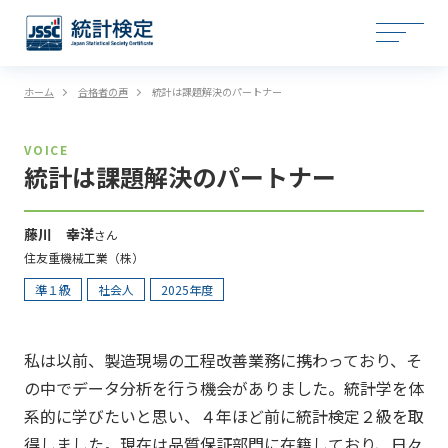
ホーム
合格者の声
統計は課題解決のパートナー
VOICE
統計は課題解決のパートナー
藤川 幸洋
さん
住友重機械工業（株）
準１級
社会人
2025年度
私は以前、製造現場の工程改善業務に携わっており、そ
の中でデータ分析を行う機会がありました。統計学を体
系的に学びたいと思い、４年ほど前に統計検定２級を取
得しました。現在は品質保証部門に在籍しており、日々