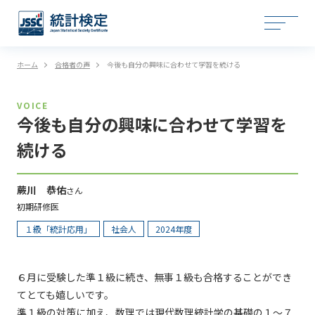
ホーム
合格者の声
今後も自分の興味に合わせて学習を続ける
VOICE
今後も自分の興味に合わせて学習を
続ける
蕨川 恭佑
さん
初期研修医
１級「統計応用」
社会人
2024年度
６月に受験した準１級に続き、無事１級も合格することができ
てとても嬉しいです。
準１級の対策に加え、数理では現代数理統計学の基礎の１～７