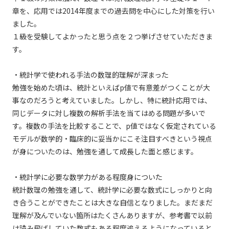
章を、応用では2014年度までの過去問を中心にした対策を行い
ました。
１級を受験してよかったと思う点を２つ挙げさせていただきま
す。
・統計学で使われる手法の数理的理解が深まった
勉強を始めた頃は、統計といえばp値で有意差がつくことが大
事なのだろうと考えていました。しかし、特に統計応用では、
同じデータに対し複数の解析手法を当てはめる問題が多いで
す。複数の手法を比較することで、p値ではなく仮定されている
モデルが数学的・臨床的に妥当かにこそ注目すべきという視点
が身についたのは、勉強を通して成長した面と感じます。
・統計学に必要な数学力がある程度身についた
統計数理の勉強を通して、統計学に必要な数式にしっかりと向
き合うことができたことは大きな自信となりました。まだまだ
理解が及んでいない箇所はたくさんありますが、参考書で以前
は読み飛ばしていた数式もある程度追えるようになっていると