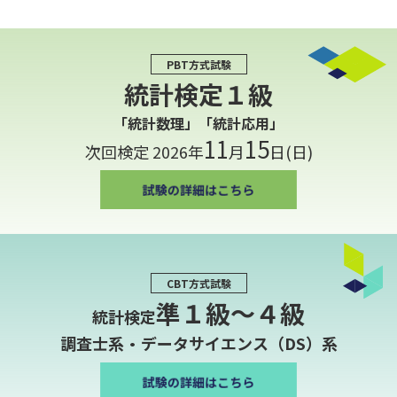
PBT方式試験
統計検定１級
「統計数理」「統計応用」
11
15
次回検定 2026年
月
日(日)
CBT方式試験
準１級〜４級
統計検定
調査士系・データサイエンス（DS）系