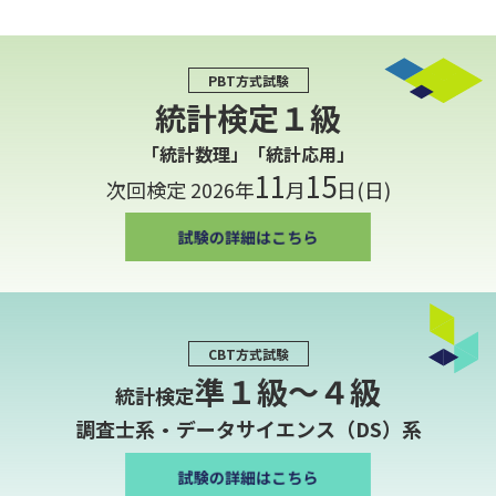
PBT方式試験
統計検定１級
「統計数理」「統計応用」
11
15
次回検定 2026年
月
日(日)
CBT方式試験
準１級〜４級
統計検定
調査士系・データサイエンス（DS）系