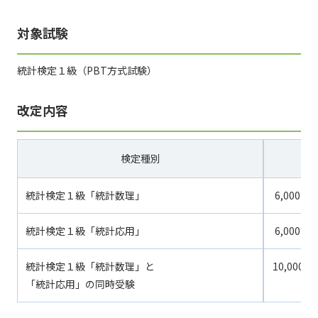
対象試験
統計検定１級（PBT方式試験）
改定内容
検定種別
現
統計検定１級「統計数理」
6,000円
統計検定１級「統計応用」
6,000円
統計検定１級「統計数理」と
10,000円
「統計応用」の同時受験