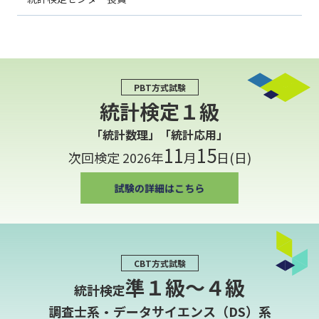
PBT方式試験
統計検定１級
「統計数理」「統計応用」
11
15
次回検定 2026年
月
日(日)
CBT方式試験
準１級〜４級
統計検定
調査士系・データサイエンス（DS）系