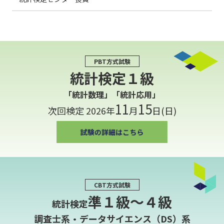
PBT方式試験
統計検定１級
「統計数理」「統計応用」
11
15
次回検定 2026年
月
日(日)
CBT方式試験
準１級〜４級
統計検定
調査士系・データサイエンス（DS）系