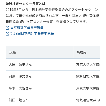
統計検定センター長賞とは
2019年3月から、日本統計学会春季集会のポスターセッション
において優秀な成績を収められた方「一般財団法人 統計質保証
推進協会 統計検定センター長賞」をお贈りしています。
日本統計学会春季集会
第19回日本統計学会春季集会
氏名
所属先
大田 浩史さん
東京大学大学院総合
司馬 博文さん
総合研究大学院大学
平木 大智さん
東京大学大学院
前田 煌さん
電気通信大学 I類