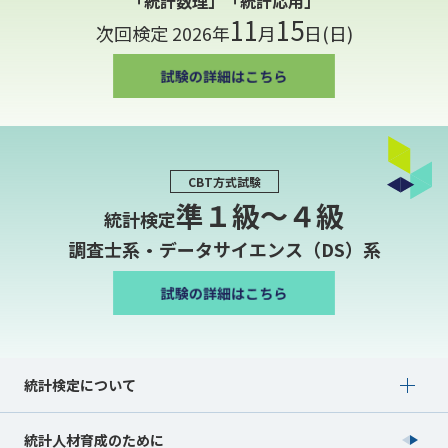
「統計数理」「統計応用」
11
15
次回検定 2026年
月
日(日)
CBT方式試験
準１級〜４級
統計検定
調査士系・データサイエンス（DS）系
Show submenu for 統計検定について
統計検定について
統計人材育成のために