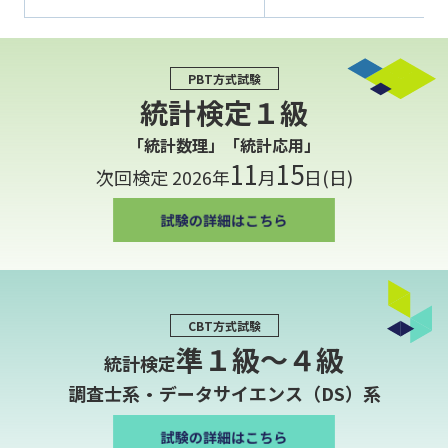
PBT方式試験
統計検定１級
「統計数理」「統計応用」
11
15
次回検定 2026年
月
日(日)
CBT方式試験
準１級〜４級
統計検定
調査士系・データサイエンス（DS）系