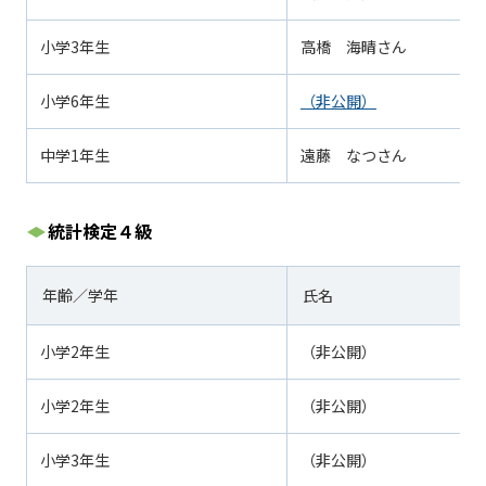
小学
3
年生
高橋 海晴さん
小学
6
年生
（非公開）
中学
1
年生
遠藤 なつさん
統計検定４級
年齢／学年
氏名
小学
2
年生
（非公開）
小学
2
年生
（非公開）
小学3年生
（非公開）