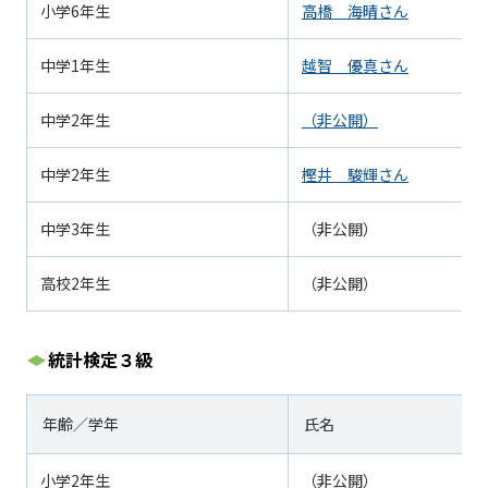
小学
6
年生
高橋 海晴さん
中学
1
年生
越智 優真さん
中学
2
年生
（非公開）
中学
2
年生
樫井 駿輝さん
中学
3
年生
（非公開）
高校
2
年生
（非公開）
統計検定３級
年齢／学年
氏名
小学
2
年生
（非公開）