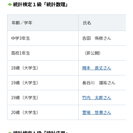
統計検定１級「統計数理」
年齢／学年
氏名
中学
3
年生
吉田 侑樹さん
高校1年生
（非公開）
18歳（大学生）
岡本 直丈さん
19歳（大学生）
長谷川 雄祐さん
19歳（大学生）
竹内 太郎さん
20歳（大学生）
萱場 悠貴さん
統計検定１級「統計応用」